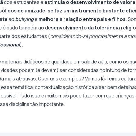
dã
dos estudantes e
estimula o desenvolvimento de valore
 sólidos de amizade
;
se faz um instrumento bastante efic
ate
ao
bullying
e
melhora a relação entre pais e filhos
. So
que é dado também ao
desenvolvimento da tolerância religi
parte dos estudantes (
considerando-se principalmente a mod
fessional
).
e materiais didáticos de qualidade em sala de aula, como os q
ividades podem (e devem) ser consideradas no intuito de torn
da mais atrativas. Quer uns exemplos? Vamos lá: feiras cultura
 essa temática, contextualização histórica a ser bem detalha
possível. Tudo isso e muito mais pode fazer com que crianças
sa disciplina tão importante.