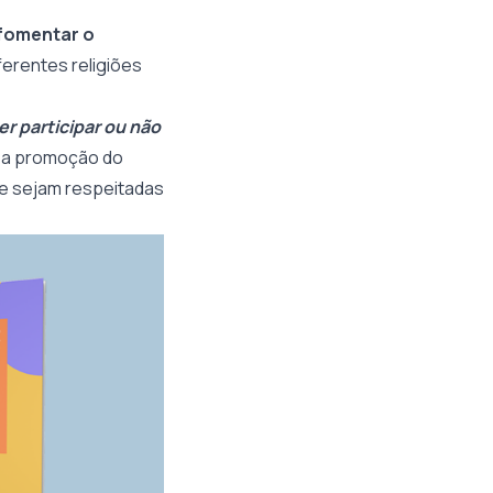
fomentar o
ferentes religiões
r participar ou não
, a promoção do
ue sejam respeitadas