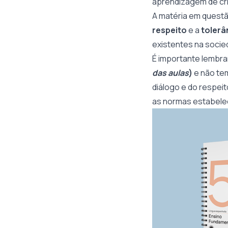
aprendizagem de cr
A matéria em quest
respeito
e a
tolerâ
existentes na socie
É importante lembrar
das aulas
)
e não tem
diálogo e do respeit
as normas estabelec