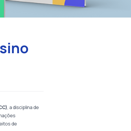
sino
CC)
, a disciplina de
ormações
eitos de