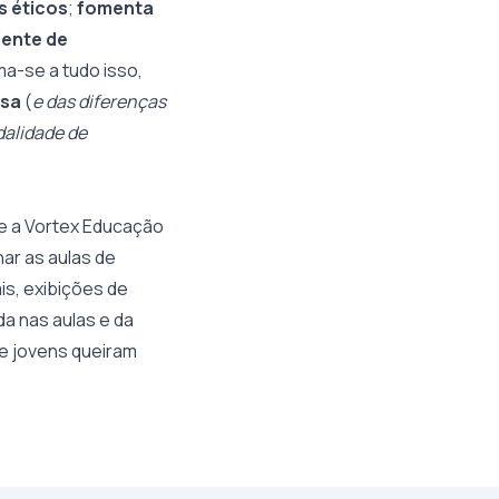
s éticos
;
fomenta
iente de
ma-se a tudo isso,
osa
(
e das diferenças
alidade de
ue a Vortex Educação
ar as aulas de
is, exibições de
da nas aulas e da
 e jovens queiram