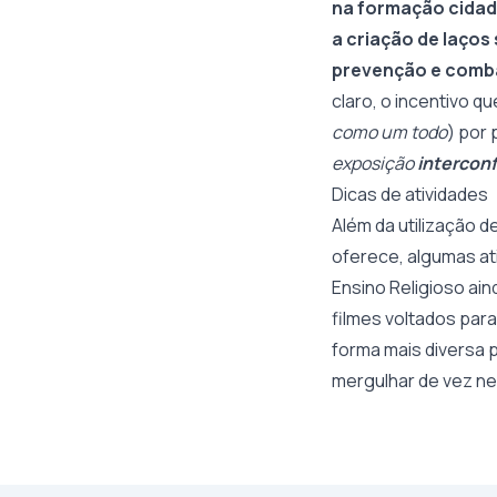
na formação cida
a criação de laços
prevenção e comb
claro, o incentivo 
como um todo
) por 
exposição
intercon
Dicas de atividades
Além da utilização d
oferece, algumas at
Ensino Religioso ain
filmes voltados para
forma mais diversa 
mergulhar de vez nes