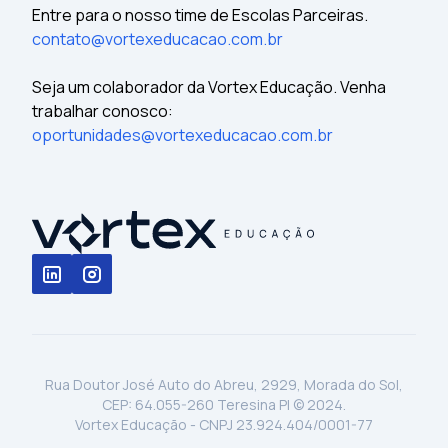
Entre para o nosso time de Escolas Parceiras.
contato@vortexeducacao.com.br
Seja um colaborador da Vortex Educação. Venha
trabalhar conosco:
oportunidades@vortexeducacao.com.br
Rua Doutor José Auto do Abreu, 2929, Morada do Sol,
CEP: 64.055-260 Teresina PI © 2024.
Vortex Educação - CNPJ 23.924.404/0001-77