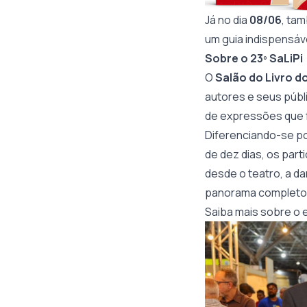
Já no dia
08/06
, ta
um guia indispensáve
Sobre o 23º SaLiPi
O
Salão do Livro do
autores e seus públ
de expressões que f
Diferenciando-se po
de dez dias, os par
desde o teatro, a da
panorama completo d
Saiba mais sobre o