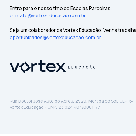
Entre para o nosso time de Escolas Parceiras.
contato@vortexeducacao.com.br
Seja um colaborador da Vortex Educação. Venha trabalh
oportunidades@vortexeducacao.com.br
Rua Doutor José Auto do Abreu, 2929, Morada do Sol, CEP: 64
Vortex Educação - CNPJ 23.924.404/0001-77