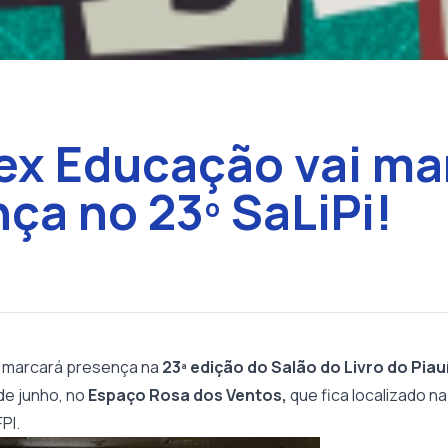
ex Educação vai ma
ça no 23º SaLiPi!
marcará presença na
23ª edição do Salão do Livro do Piau
 de junho, no
Espaço Rosa dos Ventos,
que fica localizado n
FPI.