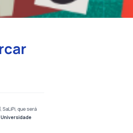
rcar
í
, SaLiPi, que será
a
Universidade