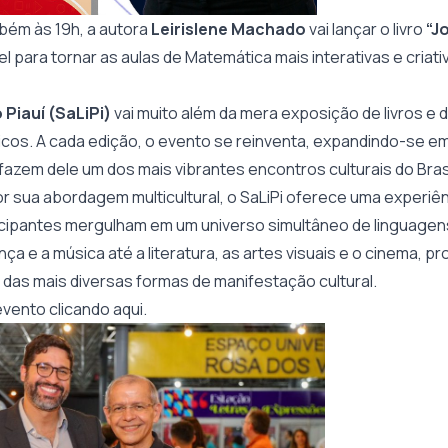
mbém às 19h, a autora
Leirislene Machado
vai lançar o livro
“J
l para tornar as aulas de Matemática mais interativas e criati
 Piauí (SaLiPi)
vai muito além da mera exposição de livros e 
icos. A cada edição, o evento se reinventa, expandindo-se em
azem dele um dos mais vibrantes encontros culturais do Brasi
r sua abordagem multicultural, o SaLiPi oferece uma experiên
ticipantes mergulham em um universo simultâneo de linguagens
nça e a música até a literatura, as artes visuais e o cinema, 
as mais diversas formas de manifestação cultural.
 evento
clicando aqui
.