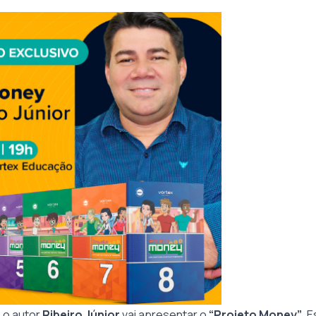
, o autor
Ribeiro Júnior
vai apresentar o
“Projeto Money”
. 