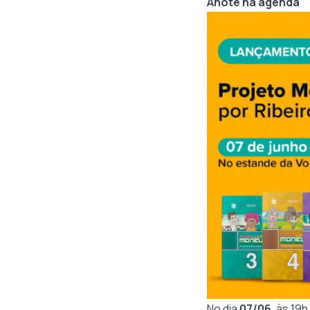
Anote na agenda
No dia
07/06
, às 19h