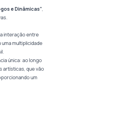
ogos e Dinâmicas”
,
vas.
da interação entre
 uma multiplicidade
l.
cia única: ao longo
 artísticas, que vão
proporcionando um