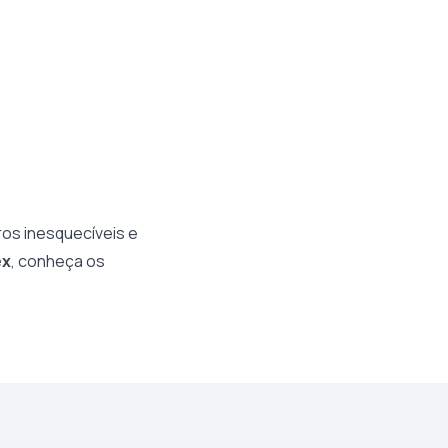
os inesquecíveis e
ex
, conheça os