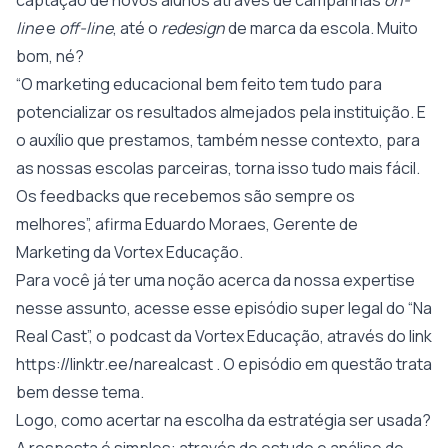
captação de novos alunos através de campanhas
on-
line
e
off-line
, até o
redesign
de marca da escola. Muito
bom, né?
“O marketing educacional bem feito tem tudo para
potencializar os resultados almejados pela instituição. E
o auxílio que prestamos, também nesse contexto, para
as nossas escolas parceiras, torna isso tudo mais fácil.
Os feedbacks que recebemos são sempre os
melhores”, afirma Eduardo Moraes, Gerente de
Marketing da Vortex Educação.
Para você já ter uma noção acerca da nossa expertise
nesse assunto, acesse esse episódio super legal do “Na
Real Cast”, o podcast da Vortex Educação, através do link
https://linktr.ee/narealcast
. O episódio em questão trata
bem desse tema.
Logo, como acertar na escolha da estratégia ser usada?