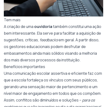
Tem mais
A criação de uma
ouvidoria
também constitui uma ação
bem interessante. Ela serve para facilitar a aquisição de
sugestões, críticas,
feedbacks
em geral. A partir disso,
os gestores educacionais podem desfrutar de
embasamentos ainda mais sólidos visando a melhoria
dos mais diversos processos da instituição.
Benefícios importantes
Uma comunicação escolar assertiva e eficiente faz com
que a escola fortaleça os vínculos com seus públicos,
gerando uma sensação maior de pertencimento e um
nível maior de engajamento em todos que os compõem.
Assim, conflitos são diminuídos e soluções –
para os
problemas que são inerentes ao dia a dia organizacional