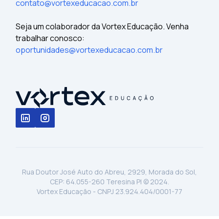
contato@vortexeducacao.com.br
Seja um colaborador da Vortex Educação. Venha
trabalhar conosco:
oportunidades@vortexeducacao.com.br
Rua Doutor José Auto do Abreu, 2929, Morada do Sol,
CEP: 64.055-260 Teresina PI © 2024.
Vortex Educação - CNPJ 23.924.404/0001-77