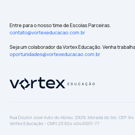
Entre para o nosso time de Escolas Parceiras.
contato@vortexeducacao.com.br
Seja um colaborador da Vortex Educação. Venha trabalh
oportunidades@vortexeducacao.com.br
Rua Doutor José Auto do Abreu, 2929, Morada do Sol, CEP: 64
Vortex Educação - CNPJ 23.924.404/0001-77