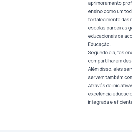
aprimoramento profi
ensino como um tod
fortalecimento das 
escolas parceiras g
educacionais de ac
Educação.
Segundo ela, “os e
compartilharem desa
Além disso, eles se
servem também com
Através de iniciati
excelência educacio
integrada e eficien