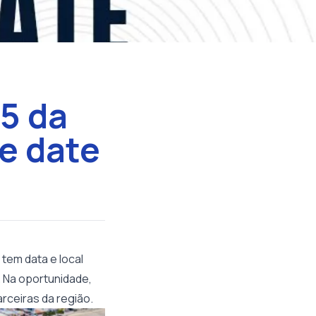
5 da
e date
 tem data e local
. Na oportunidade,
rceiras da região.