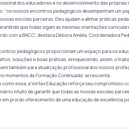
ssional dos educadores e no desenvolvimento das próprias i
o: “os nossos encontros pedagógicos desempenham um pap
nossas escolas parceiras. Eles ajudam a alinhar práticas ped
arantindo que todas sigam as mesmas orientações curricula
ordo com a BNCC”, destaca Débora Amélia, Coordenadora Ped
ncontros pedagógicos proporcionam um espaço para os edu
fios, soluções e boas práticas, enriquecendo, assim, o trab
rvem também para atualização profissional dos nossos profes
o momentos de Formação Continuada”, acrescenta.
vas como essa, a Vortex Educação reforça seu compromisso c
nal no intuito de garantir que todas as nossas escolas parce
te em prol do oferecimento de uma educação de excelência p