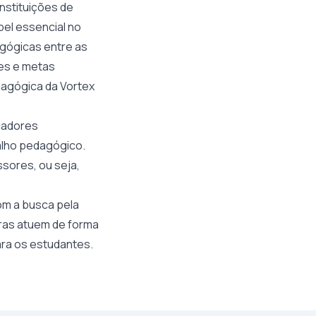
nstituições de
el essencial no
agógicas entre as
res e metas
agógica da Vortex
cadores
alho pedagógico.
sores, ou seja,
om a busca pela
iras atuem de forma
ara os estudantes.