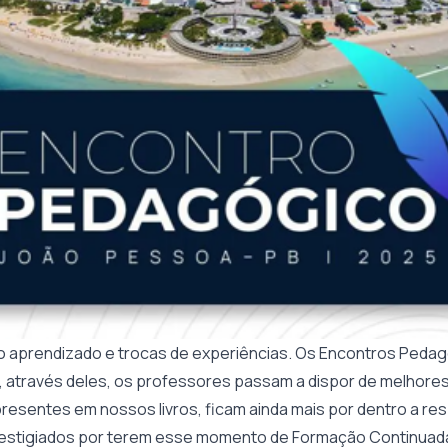
to aprendizado e trocas de experiências. Os Encontros Peda
 através deles, os professores passam a dispor de melhores
esentes em nossos livros, ficam ainda mais por dentro a re
estigiados por terem esse momento de Formação Continuada 