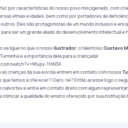
faz por características do nosso povo miscigenado, com cri
rsas etnias e idades, bem como por portadores de deficiênc
e outros. Eles são protagonistas de um mundo inclusivo e enc
para ser um grande aliado do desenvolvimento intelectual e
.
o se ligue no que o nosso
ilustrador
, o talentoso
Gustavo M
Turminha e a importância dela para a criançada!
e.com/watch?v=Nfupy-TmN3A
que as crianças da sua escola entrem em contato com nossa
Tu
s que temos a oferecer? Claro, né? Então acesse logo o segui
ercialvortex
e entre em contato direto com algum representa
otimizar a qualidade do ensino oferecido por sua instituição