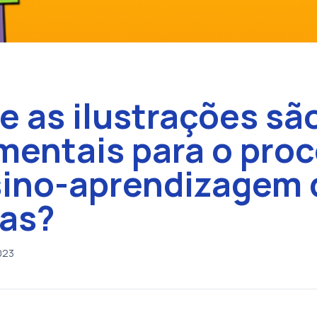
e as ilustrações sã
mentais para o pro
sino-aprendizagem 
ças?
023