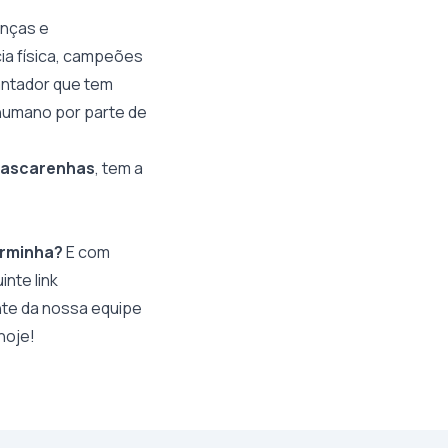
anças e
ia física, campeões
antador que tem
 humano por parte de
ascarenhas
, tem a
rminha?
E com
nte link
nte da nossa equipe
 hoje!