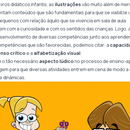
vros didáticos infantis, as
ilustrações
vão muito além de mero
sentam conteúdos que são fundamentais para que se viabilize
quenos com relação àquilo que se vivencia em sala de aula.
m com a curiosidade e com os sentidos das crianças. Logo, a
senvolvimento de diversas competências junto aos aprende
mpetências que são favorecidas, podemos citar: a
capacid
nso crítico
e a
alfabetização visual
.
 o tão necessário
aspecto lúdico
no processo de ensino-a
gem para que diversas atividades entrem em cena de modo a 
 e dinâmicas.