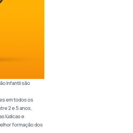
o Infantil são
es em todos os
re 2 e 5 anos,
as lúdicas e
 melhor formação dos