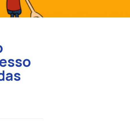
o
cesso
das