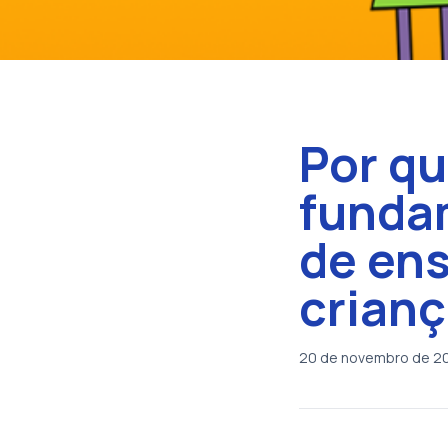
Por qu
funda
de en
crian
20 de novembro de 2