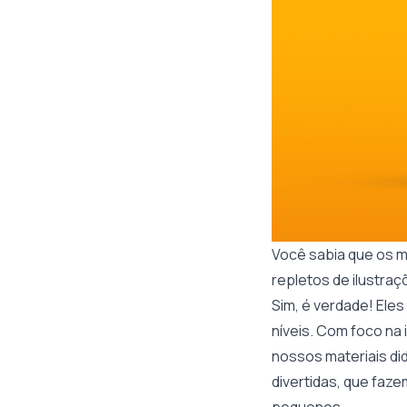
Você sabia que os ma
repletos de ilustraç
Sim, é verdade! Eles
níveis. Com foco na
nossos materiais did
divertidas, que faze