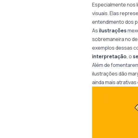
Especialmente nos li
visuais. Elas repre
entendimento dos pe
As
ilustrações
mexe
sobremaneira no de
exemplos dessas co
interpretação
, o
se
Além de fomentarem
ilustrações dão mar
ainda mais atrativas