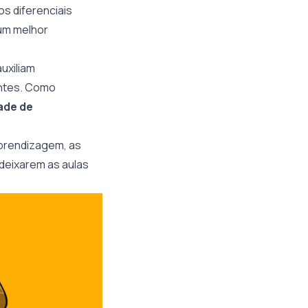
s diferenciais
 um melhor
uxiliam
ntes. Como
ade de
prendizagem, as
deixarem as aulas