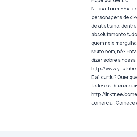
Fique por dentro
Nossa
Turminha
se 
personagens de dive
de atletismo, dentr
absolutamente tudo 
quem nele mergulha
Muito bom, né? Entã
dizer sobre a nossa 
http://www.youtub
E aí, curtiu? Quer 
todos os diferenciai
http://linktr.ee/com
comercial. Comece a 