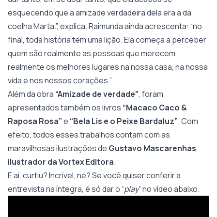
esquecendo que a amizade verdadeira dela era a da
coelha Marta.”, explica. Raimunda ainda acrescenta: “no
final, toda história tem uma lição. Ela começa a perceber
quem são realmente as pessoas que merecem
realmente os melhores lugares na nossa casa, na nossa
vida e nos nossos corações.”
Além da obra
“Amizade de verdade”
, foram
apresentados também os livros
“Macaco Caco &
Raposa Rosa”
e
“Bela Lis e o Peixe Bardaluz”
. Com
efeito, todos esses trabalhos contam com as
maravilhosas ilustrações de
Gustavo Mascarenhas
,
ilustrador da Vortex Editora
.
E aí, curtiu? Incrível, né? Se você quiser conferir a
entrevista na íntegra, é só dar o “
play
” no vídeo abaixo.