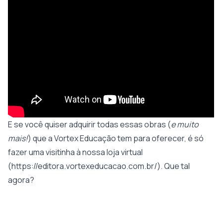
E se você quiser adquirir todas essas obras (
e muito
mais!
) que a Vortex Educação tem para oferecer, é só
fazer uma visitinha à nossa loja virtual
(
https://editora.vortexeducacao.com.br/
). Que tal
agora?