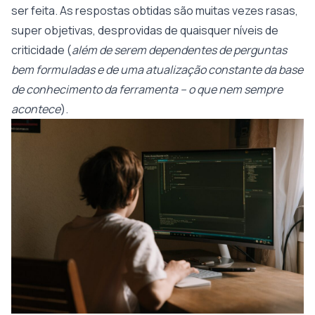
ser feita. As respostas obtidas são muitas vezes rasas,
super objetivas, desprovidas de quaisquer níveis de
criticidade (
além de serem dependentes de perguntas
bem formuladas e de uma atualização constante da base
de conhecimento da ferramenta – o que nem sempre
acontece
).