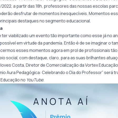
10/2022, a partir das 18h, professores das nossas escolas par
poderão desfrutar de momentos inesquecíveis. Momentos es
rincipais destaques no segmento educacional.
iva
 ter viabilizado um evento tão importante como esse já no a
 possível em virtude da pandemia. Então é de se imaginar o t
cermos esses momentos agora em prol de profissionais tão 
io social, com destaque, claro, para as suas brilhantes atua
Cloves Costa, Diretor de Comercialização da Vortex Educação. 
êmio Aura Pedagógica: Celebrando o Dia do Professor” será tr
x Educação no
YouTube
.