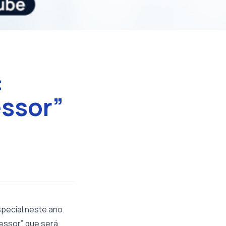
:
essor”
pecial neste ano.
essor”, que será