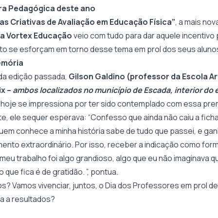
ra Pedagógica deste ano
as Criativas de Avaliação em Educação Física”
, a mais no
a Vortex Educação
veio com tudo para dar aquele incentivo
to se esforçam em torno desse tema em prol dos seus aluno
emória
da edição passada,
Gilson Galdino (professor da Escola Ar
ix –
ambos localizados no município de Escada, interior do
 hoje se impressiona por ter sido contemplado com essa pre
, ele sequer esperava: “Confesso que ainda não caiu a ficha 
em conhece a minha história sabe de tudo que passei, e gan
mento extraordinário. Por isso, receber a indicação como for
eu trabalho foi algo grandioso, algo que eu não imaginava q
 que fica é de gratidão. ”, pontua.
sos? Vamos vivenciar, juntos, o Dia dos Professores em prol 
a a resultados?