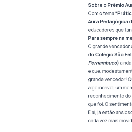
Sobre o Prêmio Au
Com o tema
“Prátic
Aura Pedagógica d
educadores que tan
Para sempre na m
O grande vencedor 
do Colégio São Fél
Pernambuco
)
ainda
e que, modestamente
grande vencedor! Qu
algo incrível, um mo
reconhecimento do m
que foi. O sentimento
E aí, já estão ansio
cada vez mais movid