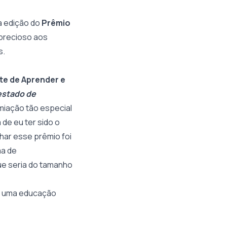
va edição do
Prêmio
 precioso aos
s.
te de Aprender e
 estado de
miação tão especial
de eu ter sido o
har esse prêmio foi
ma de
ue seria do tamanho
de uma educação