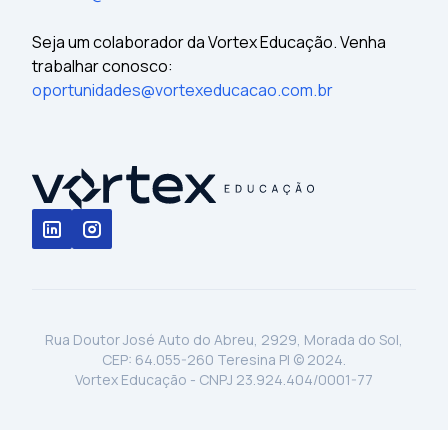
Seja um colaborador da Vortex Educação. Venha
trabalhar conosco:
oportunidades@vortexeducacao.com.br
Rua Doutor José Auto do Abreu, 2929, Morada do Sol,
CEP: 64.055-260 Teresina PI © 2024.
Vortex Educação - CNPJ 23.924.404/0001-77
⁠