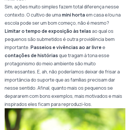
Sim, ações muito simples fazem total diferença nesse
contexto. O cultivo de uma
mini
horta
em casa e/ou na
escola pode ser um bom começo, não é mesmo?
Limitar
o
tempo
de
exposição
às
telas
ao qual os
pequenos são submetidos é outra providência bem
importante.
Passeios
e
vivências
ao
ar
livre
e
contações
de
histórias
que tragam à tona esse
protagonismo do meio ambiente são muito
interessantes. E, ah, não poderíamos deixar de frisar a
importância do suporte que as famílias precisam dar
nesse sentido. Afinal, quanto mais os pequenos se
depararem com bons exemplos, mais motivados e mais
inspirados eles ficam para reproduzi-los.