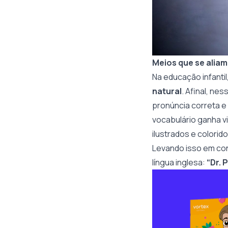
Meios que se aliam
Na educação infantil
natural
. Afinal, ne
pronúncia correta e 
vocabulário ganha vi
ilustrados e colorid
Levando isso em con
língua inglesa:
“Dr. 