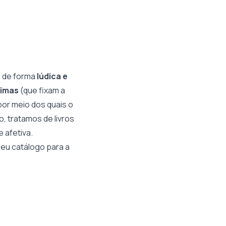
na de forma
lúdica e
rimas
(que fixam a
 por meio dos quais o
o, tratamos de livros
e afetiva.
eu catálogo para a