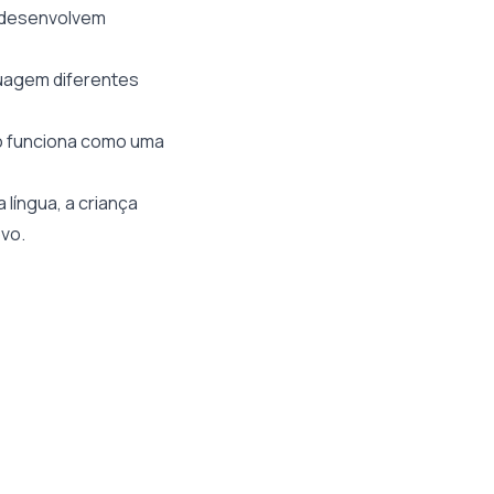
s desenvolvem
guagem diferentes
sso funciona como uma
língua, a criança
vo.