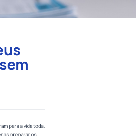
eus
 sem
ram para a vida toda.
penas preparar os