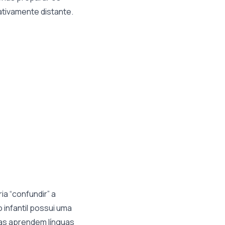
ativamente distante.
ia “confundir” a
 infantil possui uma
ças aprendem línguas