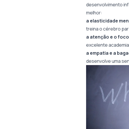
desenvolvimento inf
melhor:
a elasticidade men
treina o cérebro pa
a atenção e o foco
excelente academia 
a empatia e a baga
desenvolve uma sens