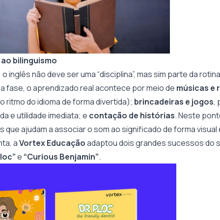
 ao bilinguismo
, o inglês não deve ser uma “disciplina”, mas sim parte da roti
ssa fase, o aprendizado real acontece por meio de
músicas e 
o ritmo do idioma de forma divertida);
brincadeiras e jogos
,
da e utilidade imediata; e
contação de histórias
. Neste pont
os que ajudam a associar o som ao significado de forma visual 
ta, a
Vortex Educação
adaptou dois grandes sucessos do s
Ploc”
e
“Curious Benjamin”
.