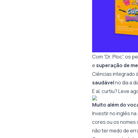
Com “Dr. Ploc”, os 
e
superação de m
Ciências integrado à
saudável
no dia a d
E aí, curtiu? Leve a
Muito além do voc
Investir no inglês n
cores ou os nomes d
não ter medo de err