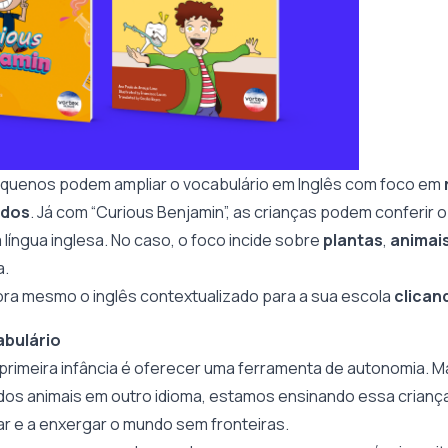
pequenos podem ampliar o vocabulário em Inglês com foco em
edos
. Já com “Curious Benjamin”, as crianças podem conferir 
 língua inglesa. No caso, o foco incide sobre
plantas
,
animai
ia.
gora mesmo o inglês contextualizado para a sua escola
clican
abulário
a primeira infância é oferecer uma ferramenta de autonomia. M
os animais em outro idioma, estamos ensinando essa criança
ar e a enxergar o mundo sem fronteiras.