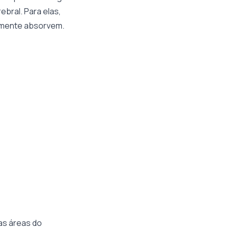
bral. Para elas,
smente absorvem.
as áreas do