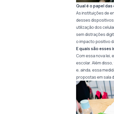
Qual é o papel da
As instituições de 
desses dispositivos.
utilização dos celu
sem distrações digi
o impacto positivo 
E quais são esses
Com essa nova lei,
escolar. Além disso
e, ainda, essa medid
propostas em sala d