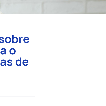
 sobre
a o
las de