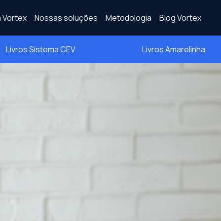
 Vortex
Nossas soluções
Metodologia
Blog Vortex
Livros Sistema CEV
Livros Amarelinha