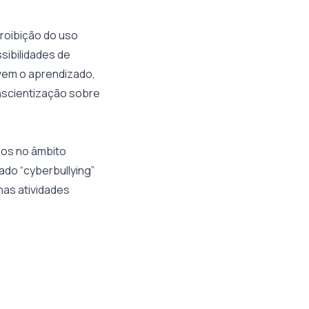
proibição do uso
sibilidades de
ivem o aprendizado,
onscientização sobre
os no âmbito
ado “cyberbullying”
nas atividades