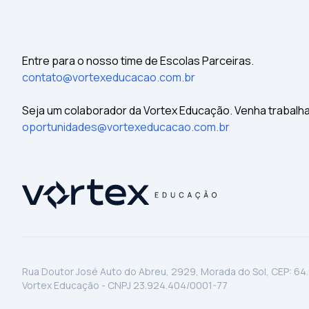
Entre para o nosso time de Escolas Parceiras.
contato@vortexeducacao.com.br
Seja um colaborador da Vortex Educação. Venha trabalh
oportunidades@vortexeducacao.com.br
Rua Doutor José Auto do Abreu, 2929, Morada do Sol, CEP: 64
Vortex Educação - CNPJ 23.924.404/0001-77