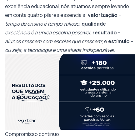
excelência educacional, nós atuamos sempre levando
em conta quatro pilares essenciais:
valorização
–
tempo de ensino é tempo valioso
;
qualidade
–
excelência é a única escolha possível
;
resultado
–
alunos crescem com escolas que crescem
; e
estímulo
–
ou seja, a tecnologia é uma aliada indispensável
.
Compromisso contínuo