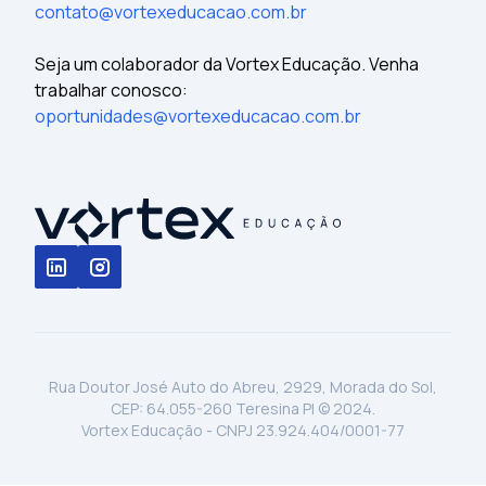
contato@vortexeducacao.com.br
Seja um colaborador da Vortex Educação. Venha
trabalhar conosco:
oportunidades@vortexeducacao.com.br
Rua Doutor José Auto do Abreu, 2929, Morada do Sol,
CEP: 64.055-260 Teresina PI © 2024.
Vortex Educação - CNPJ 23.924.404/0001-77