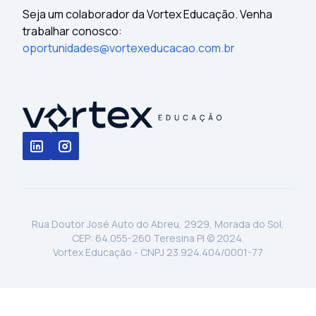
Seja um colaborador da Vortex Educação. Venha
trabalhar conosco:
oportunidades@vortexeducacao.com.br
Rua Doutor José Auto do Abreu, 2929, Morada do Sol,
CEP: 64.055-260 Teresina PI © 2024.
Vortex Educação - CNPJ 23.924.404/0001-77
⁠