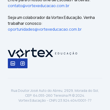
contato@vortexeducacao.com.br
Seja um colaborador da Vortex Educação. Venha
trabalhar conosco:
oportunidades@vortexeducacao.com.br
Rua Doutor José Auto do Abreu, 2929, Morada do Sol,
CEP: 64.055-260 Teresina PI © 2024.
Vortex Educação - CNPJ 23.924.404/0001-77