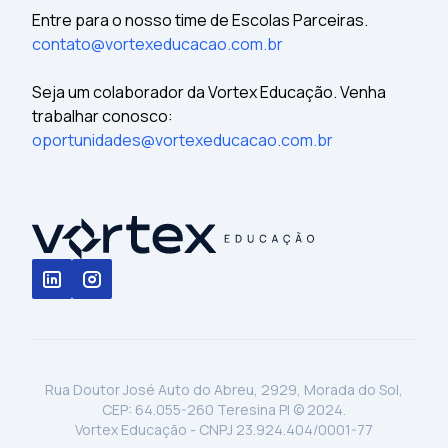
Entre para o nosso time de Escolas Parceiras.
contato@vortexeducacao.com.br
Seja um colaborador da Vortex Educação. Venha
trabalhar conosco:
oportunidades@vortexeducacao.com.br
Rua Doutor José Auto do Abreu, 2929, Morada do Sol,
CEP: 64.055-260 Teresina PI © 2024.
Vortex Educação - CNPJ 23.924.404/0001-77