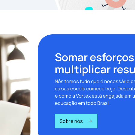
Somar esforços
multiplicar res
Nós temos tudo que é necessário pa
da sua escola comece hoje. Descub
e como a Vortex está engajada em t
educação em todo Brasil.
Sobre nós