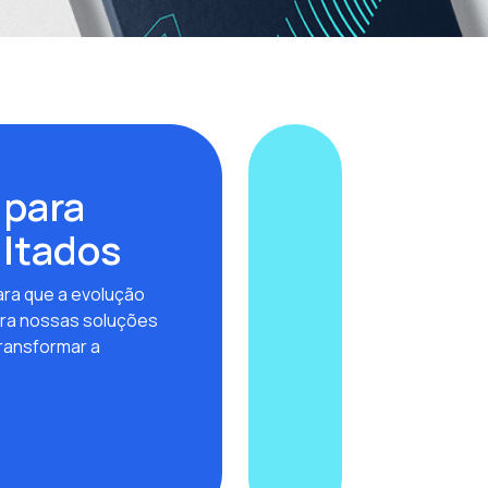
 para
ultados
ra que a evolução
ra nossas soluções
ransformar a