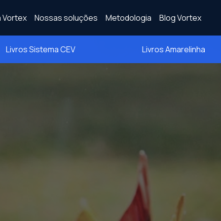
 Vortex
Nossas soluções
Metodologia
Blog Vortex
Livros Sistema CEV
Livros Amarelinha