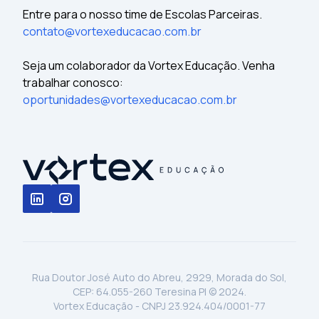
Entre para o nosso time de Escolas Parceiras.
contato@vortexeducacao.com.br
Seja um colaborador da Vortex Educação. Venha
trabalhar conosco:
oportunidades@vortexeducacao.com.br
Rua Doutor José Auto do Abreu, 2929, Morada do Sol,
CEP: 64.055-260 Teresina PI © 2024.
Vortex Educação - CNPJ 23.924.404/0001-77