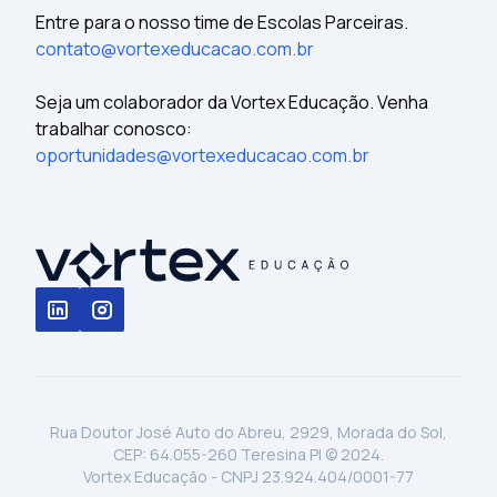
Entre para o nosso time de Escolas Parceiras.
contato@vortexeducacao.com.br
Seja um colaborador da Vortex Educação. Venha
trabalhar conosco:
oportunidades@vortexeducacao.com.br
Rua Doutor José Auto do Abreu, 2929, Morada do Sol,
CEP: 64.055-260 Teresina PI © 2024.
Vortex Educação - CNPJ 23.924.404/0001-77