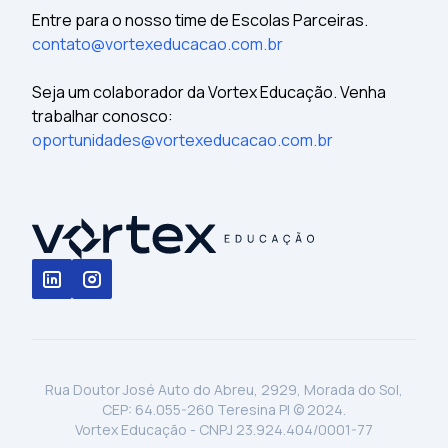
Entre para o nosso time de Escolas Parceiras.
contato@vortexeducacao.com.br
Seja um colaborador da Vortex Educação. Venha
trabalhar conosco:
oportunidades@vortexeducacao.com.br
Rua Doutor José Auto do Abreu, 2929, Morada do Sol,
CEP: 64.055-260 Teresina PI © 2024.
Vortex Educação - CNPJ 23.924.404/0001-77