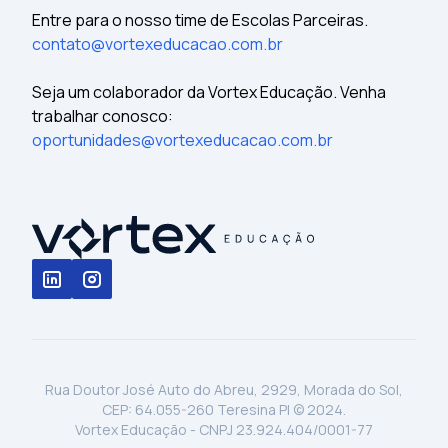
Entre para o nosso time de Escolas Parceiras.
contato@vortexeducacao.com.br
Seja um colaborador da Vortex Educação. Venha
trabalhar conosco:
oportunidades@vortexeducacao.com.br
Rua Doutor José Auto do Abreu, 2929, Morada do Sol,
CEP: 64.055-260 Teresina PI © 2024.
Vortex Educação - CNPJ 23.924.404/0001-77