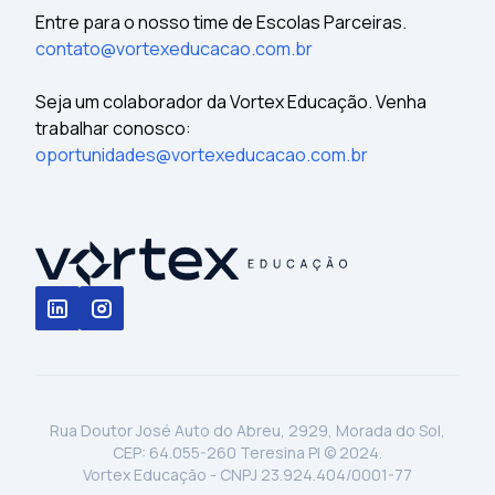
Entre para o nosso time de Escolas Parceiras.
contato@vortexeducacao.com.br
Seja um colaborador da Vortex Educação. Venha
trabalhar conosco:
oportunidades@vortexeducacao.com.br
Rua Doutor José Auto do Abreu, 2929, Morada do Sol,
CEP: 64.055-260 Teresina PI © 2024.
Vortex Educação - CNPJ 23.924.404/0001-77