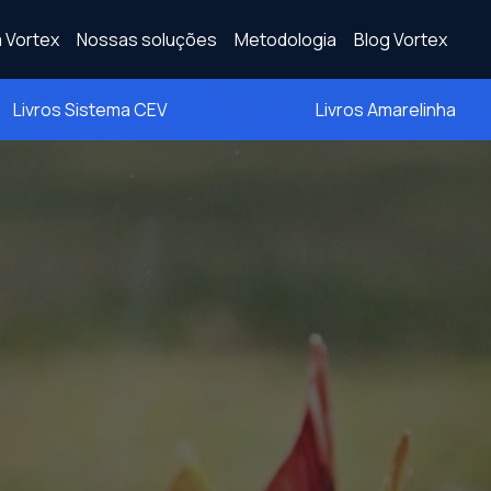
 Vortex
Nossas soluções
Metodologia
Blog Vortex
Livros Sistema CEV
Livros Amarelinha