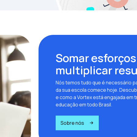
Somar esforços
multiplicar res
Nós temos tudo que é necessário pa
da sua escola comece hoje. Descub
e como a Vortex está engajada em t
educação em todo Brasil.
Sobre nós