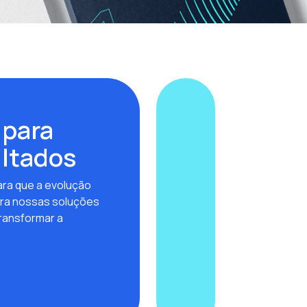
 para
ultados
ra que a evolução
ra nossas soluções
ransformar a