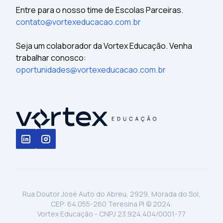
Entre para o nosso time de Escolas Parceiras.
contato@vortexeducacao.com.br
Seja um colaborador da Vortex Educação. Venha
trabalhar conosco:
oportunidades@vortexeducacao.com.br
Rua Doutor José Auto do Abreu, 2929, Morada do Sol,
CEP: 64.055-260 Teresina PI © 2024.
Vortex Educação - CNPJ 23.924.404/0001-77