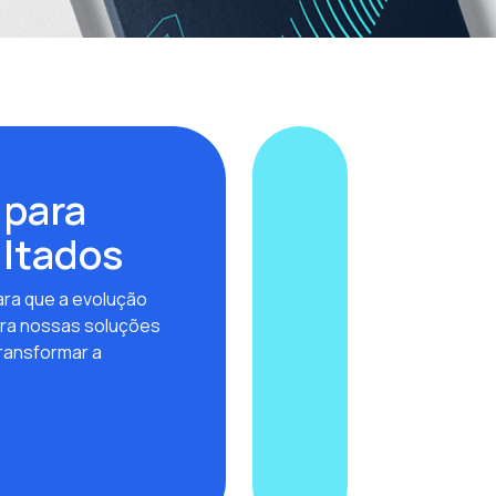
 para
ultados
ra que a evolução
ra nossas soluções
ransformar a