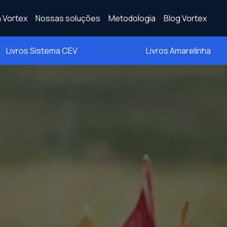
 Vortex
Nossas soluções
Metodologia
Blog Vortex
Livros Sistema CEV
Livros Amarelinha