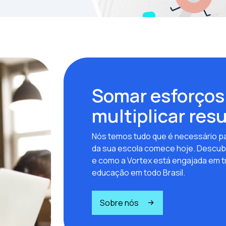
Somar esforços
multiplicar res
Nós temos tudo que é necessário pa
da sua escola comece hoje. Descub
e como a Vortex está engajada em t
educação em todo Brasil.
Sobre nós