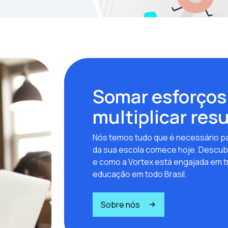
Somar esforços
multiplicar res
Nós temos tudo que é necessário pa
da sua escola comece hoje. Descub
e como a Vortex está engajada em t
educação em todo Brasil.
Sobre nós