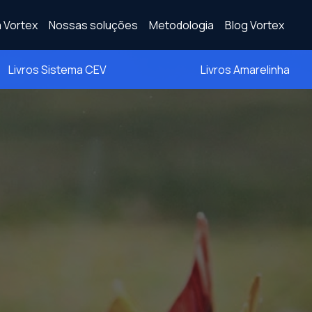
 Vortex
Nossas soluções
Metodologia
Blog Vortex
Livros Sistema CEV
Livros Amarelinha