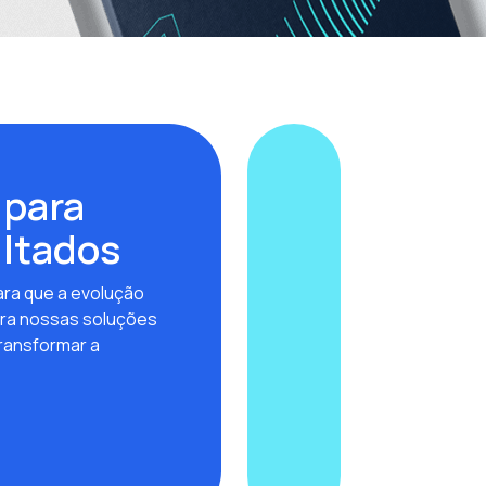
 para
ultados
ra que a evolução
ra nossas soluções
ransformar a