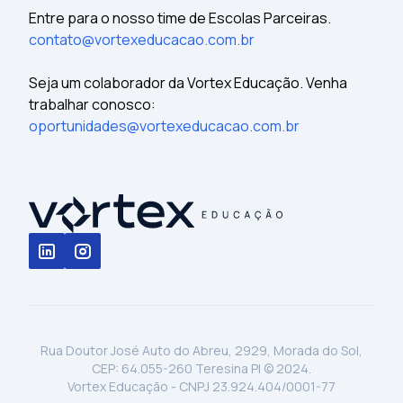
Entre para o nosso time de Escolas Parceiras.
contato@vortexeducacao.com.br
Seja um colaborador da Vortex Educação. Venha
trabalhar conosco:
oportunidades@vortexeducacao.com.br
Rua Doutor José Auto do Abreu, 2929, Morada do Sol,
CEP: 64.055-260 Teresina PI © 2024.
Vortex Educação - CNPJ 23.924.404/0001-77