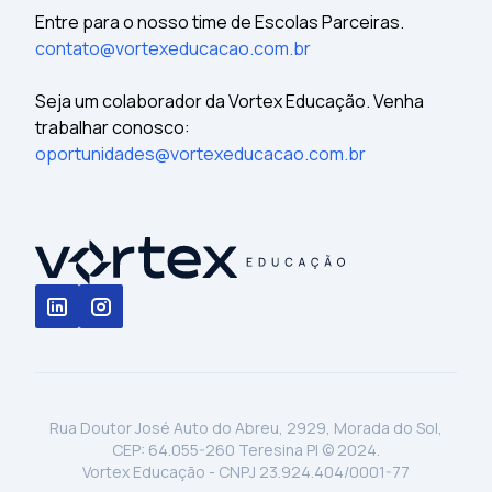
Entre para o nosso time de Escolas Parceiras.
contato@vortexeducacao.com.br
Seja um colaborador da Vortex Educação. Venha
trabalhar conosco:
oportunidades@vortexeducacao.com.br
Rua Doutor José Auto do Abreu, 2929, Morada do Sol,
CEP: 64.055-260 Teresina PI © 2024.
Vortex Educação - CNPJ 23.924.404/0001-77