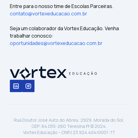
Entre para o nosso time de Escolas Parceiras.
contato@vortexeducacao.com.br
Seja um colaborador da Vortex Educação. Venha
trabalhar conosco:
oportunidades@vortexeducacao.com.br
Rua Doutor José Auto do Abreu, 2929, Morada do Sol,
CEP: 64.055-260 Teresina PI © 2024.
Vortex Educação - CNPJ 23.924.404/0001-77