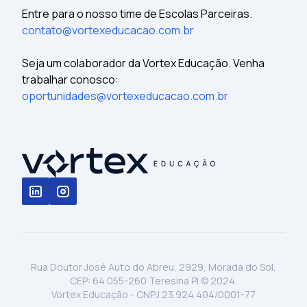
Entre para o nosso time de Escolas Parceiras.
contato@vortexeducacao.com.br
Seja um colaborador da Vortex Educação. Venha
trabalhar conosco:
oportunidades@vortexeducacao.com.br
Rua Doutor José Auto do Abreu, 2929, Morada do Sol,
CEP: 64.055-260 Teresina PI © 2024.
Vortex Educação - CNPJ 23.924.404/0001-77