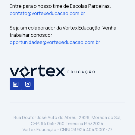
Entre para o nosso time de Escolas Parceiras.
contato@vortexeducacao.com.br
Seja um colaborador da Vortex Educação. Venha
trabalhar conosco:
oportunidades@vortexeducacao.com.br
Rua Doutor José Auto do Abreu, 2929, Morada do Sol,
CEP: 64.055-260 Teresina PI © 2024.
Vortex Educação - CNPJ 23.924.404/0001-77