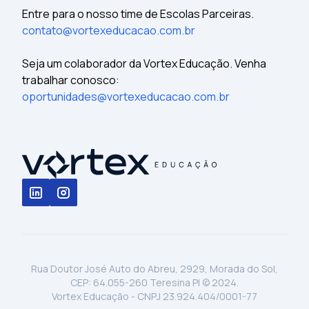
Entre para o nosso time de Escolas Parceiras.
contato@vortexeducacao.com.br
Seja um colaborador da Vortex Educação. Venha
trabalhar conosco:
oportunidades@vortexeducacao.com.br
Rua Doutor José Auto do Abreu, 2929, Morada do Sol,
CEP: 64.055-260 Teresina PI © 2024.
Vortex Educação - CNPJ 23.924.404/0001-77