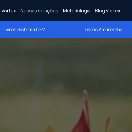
 Vortex
Nossas soluções
Metodologia
Blog Vortex
Livros Sistema CEV
Livros Amarelinha