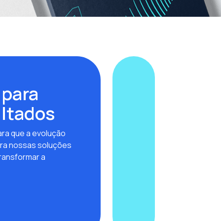
 para
ultados
ra que a evolução
ra nossas soluções
ransformar a