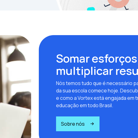
Somar esforços
multiplicar res
Nós temos tudo que é necessário pa
da sua escola comece hoje. Descub
e como a Vortex está engajada em t
educação em todo Brasil.
Sobre nós