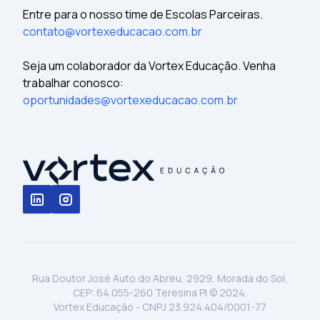
Entre para o nosso time de Escolas Parceiras.
contato@vortexeducacao.com.br
Seja um colaborador da Vortex Educação. Venha
trabalhar conosco:
oportunidades@vortexeducacao.com.br
Rua Doutor José Auto do Abreu, 2929, Morada do Sol,
CEP: 64.055-260 Teresina PI © 2024.
Vortex Educação - CNPJ 23.924.404/0001-77