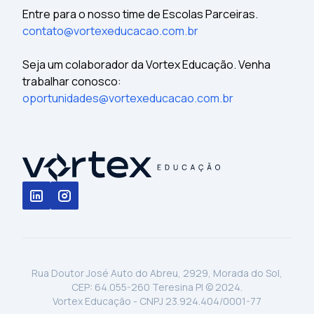
Entre para o nosso time de Escolas Parceiras.
contato@vortexeducacao.com.br
Seja um colaborador da Vortex Educação. Venha
trabalhar conosco:
oportunidades@vortexeducacao.com.br
Rua Doutor José Auto do Abreu, 2929, Morada do Sol,
CEP: 64.055-260 Teresina PI © 2024.
Vortex Educação - CNPJ 23.924.404/0001-77