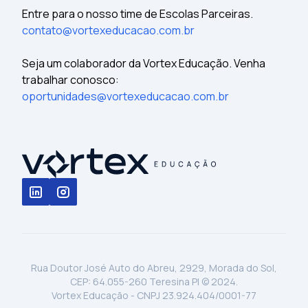
Entre para o nosso time de Escolas Parceiras.
contato@vortexeducacao.com.br
Seja um colaborador da Vortex Educação. Venha
trabalhar conosco:
oportunidades@vortexeducacao.com.br
Rua Doutor José Auto do Abreu, 2929, Morada do Sol,
CEP: 64.055-260 Teresina PI © 2024.
Vortex Educação - CNPJ 23.924.404/0001-77