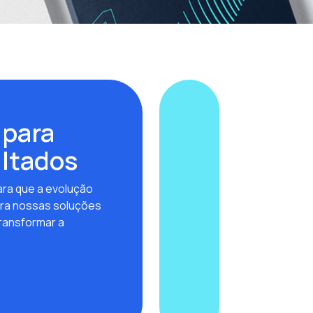
 para
ultados
ra que a evolução
ra nossas soluções
ransformar a