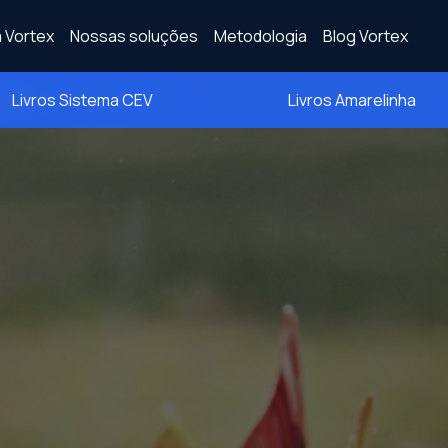
 Vortex
Nossas soluções
Metodologia
Blog Vortex
Livros Sistema CEV
Livros Amarelinha