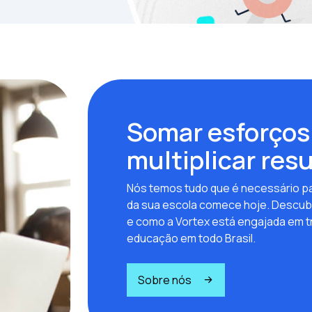
Somar esforços
multiplicar res
Nós temos tudo que é necessário pa
da sua escola comece hoje. Descub
e como a Vortex está engajada em t
educação em todo Brasil.
Sobre nós