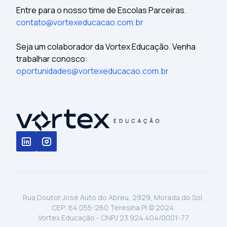
Entre para o nosso time de Escolas Parceiras.
contato@vortexeducacao.com.br
Seja um colaborador da Vortex Educação. Venha
trabalhar conosco:
oportunidades@vortexeducacao.com.br
Rua Doutor José Auto do Abreu, 2929, Morada do Sol,
CEP: 64.055-260 Teresina PI © 2024.
Vortex Educação - CNPJ 23.924.404/0001-77