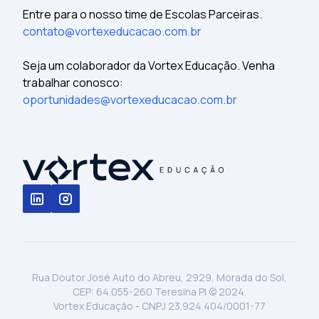
Entre para o nosso time de Escolas Parceiras.
contato@vortexeducacao.com.br
Seja um colaborador da Vortex Educação. Venha
trabalhar conosco:
oportunidades@vortexeducacao.com.br
Rua Doutor José Auto do Abreu, 2929, Morada do Sol,
CEP: 64.055-260 Teresina PI © 2024.
Vortex Educação - CNPJ 23.924.404/0001-77