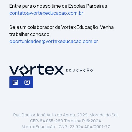
Entre para o nosso time de Escolas Parceiras.
contato@vortexeducacao.com.br
Seja um colaborador da Vortex Educação. Venha
trabalhar conosco:
oportunidades@vortexeducacao.com.br
Rua Doutor José Auto do Abreu, 2929, Morada do Sol,
CEP: 64.055-260 Teresina PI © 2024.
Vortex Educação - CNPJ 23.924.404/0001-77