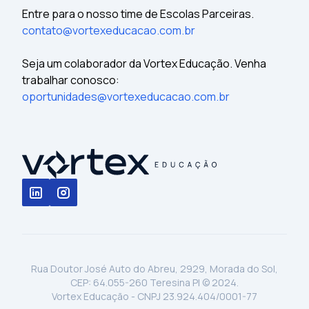
Entre para o nosso time de Escolas Parceiras.
contato@vortexeducacao.com.br
Seja um colaborador da Vortex Educação. Venha
trabalhar conosco:
oportunidades@vortexeducacao.com.br
Rua Doutor José Auto do Abreu, 2929, Morada do Sol,
CEP: 64.055-260 Teresina PI © 2024.
Vortex Educação - CNPJ 23.924.404/0001-77