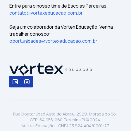
Entre para o nosso time de Escolas Parceiras.
contato@vortexeducacao.com.br
Seja um colaborador da Vortex Educação. Venha
trabalhar conosco:
oportunidades@vortexeducacao.com.br
Rua Doutor José Auto do Abreu, 2929, Morada do Sol,
CEP: 64.055-260 Teresina PI © 2024.
Vortex Educação - CNPJ 23.924.404/0001-77