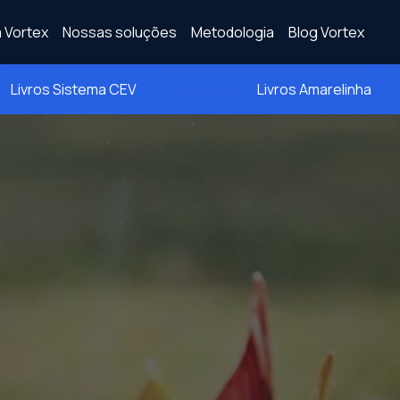
 Vortex
Nossas soluções
Metodologia
Blog Vortex
Livros Sistema CEV
Livros Amarelinha