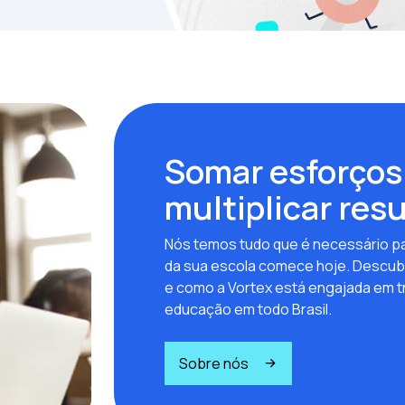
Somar esforços
multiplicar res
Nós temos tudo que é necessário pa
da sua escola comece hoje. Descub
e como a Vortex está engajada em t
educação em todo Brasil.
Sobre nós