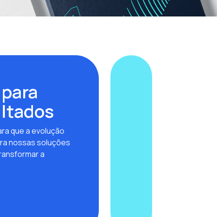
 para
ultados
ra que a evolução
ra nossas soluções
ransformar a