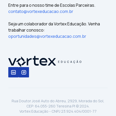
Entre para o nosso time de Escolas Parceiras.
contato@vortexeducacao.com.br
Seja um colaborador da Vortex Educação. Venha
trabalhar conosco:
oportunidades@vortexeducacao.com.br
Rua Doutor José Auto do Abreu, 2929, Morada do Sol,
CEP: 64.055-260 Teresina PI © 2024.
Vortex Educação - CNPJ 23.924.404/0001-77