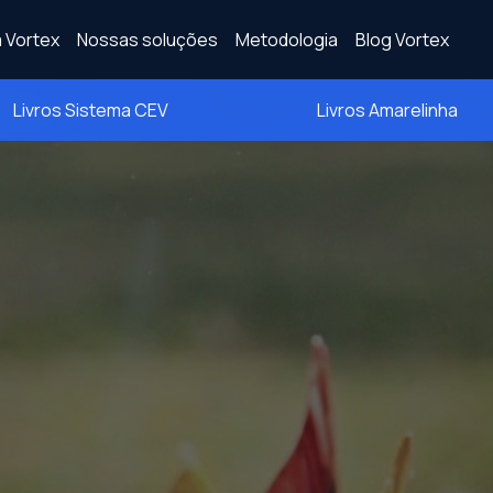
 Vortex
Nossas soluções
Metodologia
Blog Vortex
Livros Sistema CEV
Livros Amarelinha