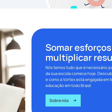
Somar esforços
multiplicar res
Nós temos tudo que é necessário pa
da sua escola comece hoje. Descub
e como a Vortex está engajada em t
educação em todo Brasil.
Sobre nós