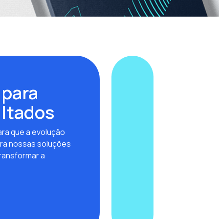
 para
ultados
ra que a evolução
ra nossas soluções
ransformar a