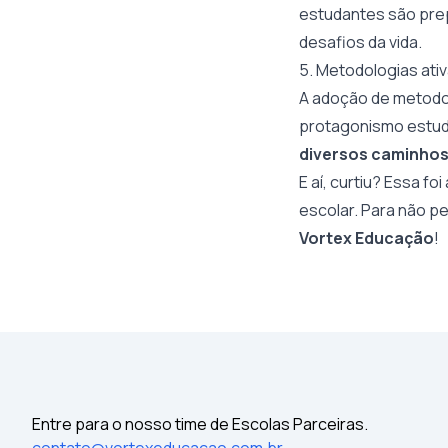
estudantes são pre
desafios da vida.
5. Metodologias ati
A adoção de metodol
protagonismo estuda
diversos caminho
E aí, curtiu? Essa fo
escolar. Para não per
Vortex Educação
!
Entre para o nosso time de Escolas Parceiras.
contato@vortexeducacao.com.br