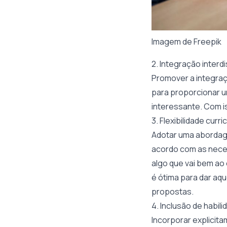
Imagem de
Freepik
2. Integração interdi
Promover a integraç
para proporcionar u
interessante. Com i
3. Flexibilidade curri
Adotar uma abordage
acordo com as necess
algo que vai bem ao
é ótima para dar aqu
propostas.
4. Inclusão de habi
Incorporar explicita