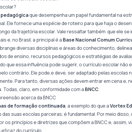
escolar?
a pedagógica
que desempenha um papel fundamental na estr
l. Ele fornece uma espécie de roteiro para que haja o desen
ngo da trajetória escolar. Vale ressaltar também que ele se i
is e, no Brasil, a principal é a
Base Nacional Comum Curricu
abrange diversas disciplinas e áreas do conhecimento, deline
os de ensino, recursos pedagógicos e estratégias de avalia
do que essa influência pode sugerir, o currículo escolar não e
elo contrário. Ele pode,e deve, ser adaptado pelas escolas no
mente. Para tanto, diversas ações devem entrar em cena e, n
s
. Todas, claro, em conformidade com a
BNCC
.
mpreensão acerca da BNCC
as de formação continuada
, a exemplo do que a
Vortex E
 das suas escolas parceiras, é fundamental. Por meio disso
os princípios e diretrizes que compõem a BNCC e, assim, vi
eficaz do currículo.