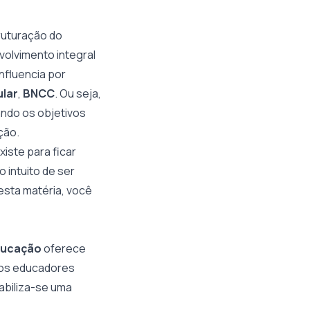
uturação do
volvimento integral
nfluencia por
lar
,
BNCC
. Ou seja,
ando os objetivos
ção.
xiste para ficar
 intuito de ser
esta matéria, você
ducação
oferece
, os educadores
abiliza-se uma