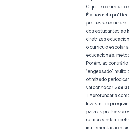
O que é o currículo 
É a base da prátic
processo educaciona
dos estudantes ao lo
diretrizes educaciona
o currículo escolar 
educacionais, métod
Porém, ao contrário 
“engessado”, muito p
otimizado periodica
vai conhecer
5 dela
1. Aprofundar a co
Investir em
program
para os professores
compreendem melhor 
implementação mais 