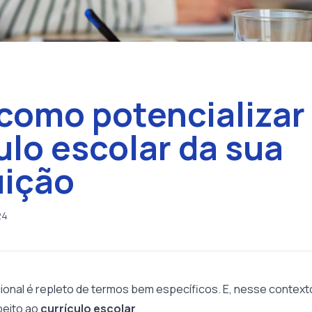
como potencializar
ulo escolar da sua
uição
24
nal é repleto de termos bem específicos. E, nesse context
peito ao
currículo escolar
.