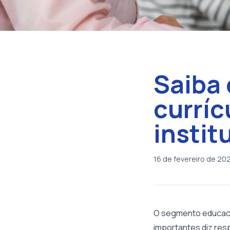
Saiba 
curríc
instit
16 de fevereiro de 20
O segmento educacio
importantes diz res