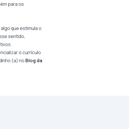
bém para os
 algo que estimula o
sse sentido,
tivos.
cializar o currículo
adinho (a) no
Blog da