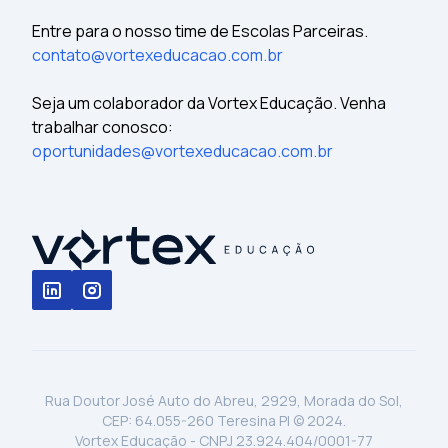
Entre para o nosso time de Escolas Parceiras.
contato@vortexeducacao.com.br
Seja um colaborador da Vortex Educação. Venha
trabalhar conosco:
oportunidades@vortexeducacao.com.br
Rua Doutor José Auto do Abreu, 2929, Morada do Sol,
CEP: 64.055-260 Teresina PI © 2024.
Vortex Educação - CNPJ 23.924.404/0001-77