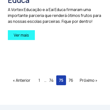
Educa
A Vortex Educação e a Eai Educa firmaram uma
importante parceria que renderá ótimos frutos para
as nossas escolas parceiras. Fique por dentro!
Ver mais
« Anterior
1
…
74
75
76
Próximo »